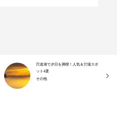
宍道湖で夕日を満喫！人気＆穴場スポ
ット4選
その他