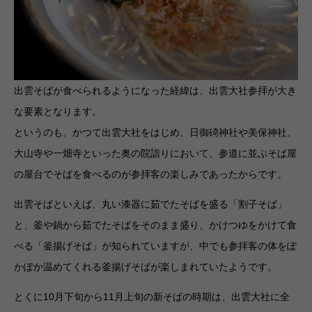
出雲そばが食べられるようになった経緯は、出雲大社参拝が大き
な要素となります。
というのも、かつて出雲大社をはじめ、日御碕神社や美保神社、
大山寺や一畑寺といった奥の院詣りにおいて、参道に並ぶそば屋
の屋台でそばを食べるのが参拝客の楽しみであったからです。
出雲そばといえば、丸い漆器に茹でたそばを盛る「割子そば」
と、釜や鍋から茹でたそばをそのまま盛り、かけつゆをかけて食
べる「釜揚げそば」が知られていますが、中でも参拝客の体をぽ
かぽか温めてくれる釜揚げそばが楽しまれていたようです。
とくに10月下旬から11月上旬の新そばの時期は、出雲大社に全