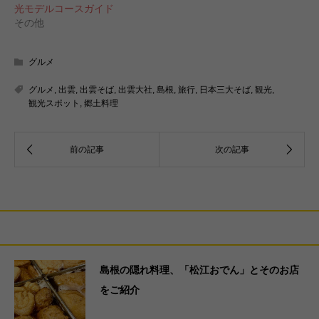
光モデルコースガイド
その他
グルメ
グルメ
,
出雲
,
出雲そば
,
出雲大社
,
島根
,
旅行
,
日本三大そば
,
観光
,
観光スポット
,
郷土料理
関連記事
島根の隠れ料理、「松江おでん」とそのお店
をご紹介