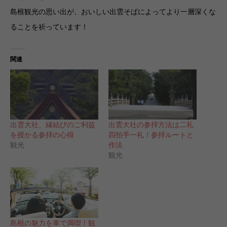
島根観光の思い出が、おいしい出雲そばによってより一層深くな
ることを祈っています！
関連
出雲大社、縁結びのご利益
出雲大社の参拝方法は二礼
を授かる参拝の心得
四拍手一礼！参拝ルートと
観光
作法
観光
島根の魅力を車で満喫！観