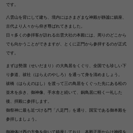
です。
八雲山を背にして建ち、境内にはさまざまな神殿が静謐に鎮座、
古代より人々から仰ぎ尊ばれてきました。
日々多くの参拝客が訪れる出雲大社の本殿には、周りのどこから
でも向かうことができますが、とくに正門から参拝するのが正式
です。
まずは勢溜（せいだまり）の大鳥居をくぐり、全国でも珍しい下
り参道、祓社（はらえのやしろ）を通って身を清めましょう。
祓橋（はらえのはし）を渡って三の鳥居をくぐった先にある松の
並木を歩き、御神像、手水舎と続いて、銅鳥居に軽く一礼した
後、拝殿に参拝します。
御祭神に最も近づける門「八足門」を通り、国宝である御本殿を
参拝しましょう。
御神体は西の方角を向いて鎮座しており、本殿正面からは神様を