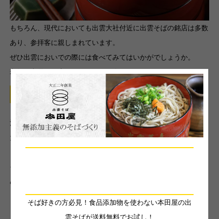
もちろん、現代においても出雲大社付近に出雲そばの銘店は多数
あり、参拝客に親しまれています。
ぜひ出雲においでの際には食べてみてはいかがでしょうか。
老舗の出雲そば店をいくつかご紹介します。
■羽根屋本店さん
江戸末期創業の老舗です。
大正天皇にそばを献上したことで、「献上そば羽根屋本店」とし
ました。
送料無料でおためし！日本三
そば会席のコースが楽しめるほか、昔ながらの手打ちそばも楽し
大そば「出雲そば」
めます。
そば好きの方必見！食品添加物を使わない本田屋の出
雲そばが送料無料でお試し！