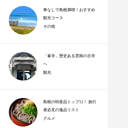
車なしで島根満喫！おすすめ
観光コース
その他
「峯寺」歴史ある雲南の古寺
へ
観光
島根の特産品トップ12！ 旅行
者必見の逸品リスト
グルメ