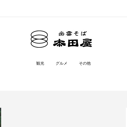
観光
グルメ
その他
須賀宮，須我神社