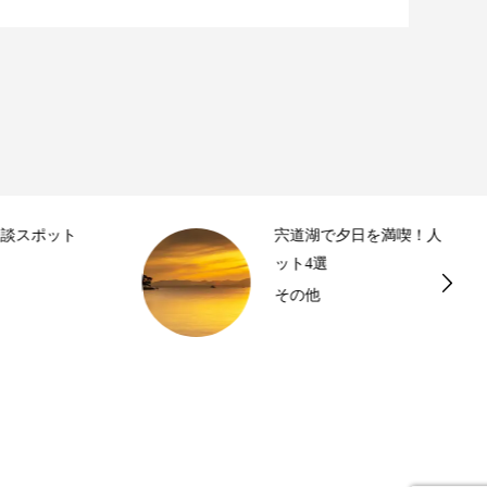
宍道湖で夕日を満喫！人気＆穴場スポ
ット4選
その他