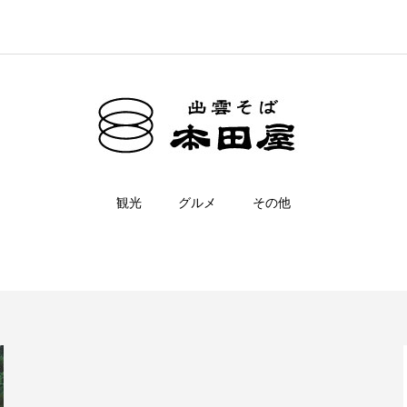
観光
グルメ
その他
雲南市，須我神社