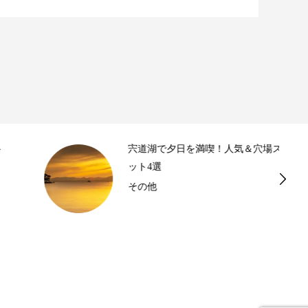
宍道湖で夕日を満喫！人気＆穴場スポ
ット4選
その他