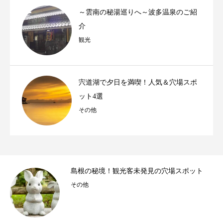
～雲南の秘湯巡りへ～波多温泉のご紹
介
観光
宍道湖で夕日を満喫！人気＆穴場スポ
ット4選
その他
拝
島根の秘境！観光客未発見の穴場スポット
その他