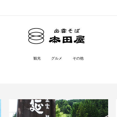
観光
グルメ
その他
奥出雲