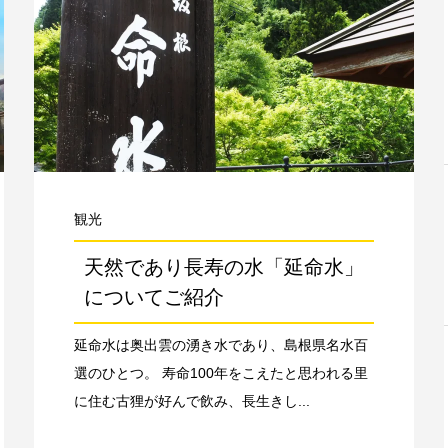
観光
天然であり長寿の水「延命水」
についてご紹介
延命水は奥出雲の湧き水であり、島根県名水百
選のひとつ。 寿命100年をこえたと思われる里
に住む古狸が好んで飲み、長生きし...