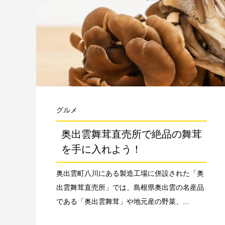
グルメ
奥出雲舞茸直売所で絶品の舞茸
を手に入れよう！
奥出雲町八川にある製造工場に併設された「奥
出雲舞茸直売所」では、島根県奥出雲の名産品
である「奥出雲舞茸」や地元産の野菜、...