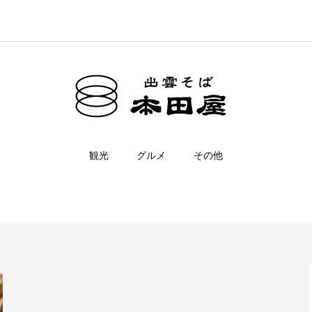
観光
グルメ
その他
奥出雲舞茸，レシピ