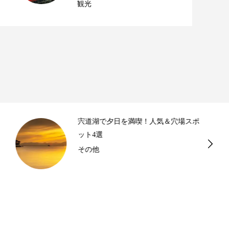
観光
宍道湖で夕日を満喫！人気＆穴場スポ
ット4選
その他