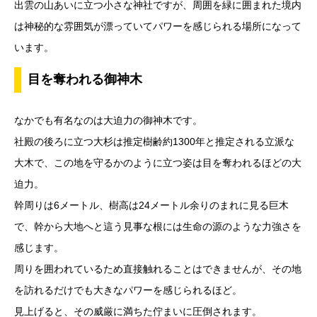
出雲の山あいに立つ小さな神社ですが、周囲を緑に囲まれた境内
は神秘的な雰囲気が漂っていてパワーを感じられる場所になって
います。
目を奪われる御神木
なかでも有名なのは大迫力の御神木です。
社殿の後ろに立つ大杉は推定樹齢約1300年と推定される立派な
大木で、この地を守るかのように立つ姿は目を奪われるほどの大
迫力。
幹周りは6メートル、樹高は24メートル余りのまれに見る巨木
で、幹から大地へと這う見事な根には生命の源のような力強さを
感じます。
周りを囲われているため直接触れることはできませんが、その地
を訪れるだけでも大きなパワーを感じられるほど。
見上げると、その威厳に満ちた佇まいに圧倒されます。