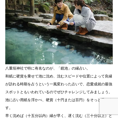
八重垣神社で特に有名なのが、「鏡池」の縁占い。
和紙に硬貨を乗せて池に沈め、沈むスピードや位置によって良縁
が訪れる時期を占うという一風変わった占いで、恋愛成就の最強
スポットともいわれているのでぜひチャレンジしてみましょう。
池に占い用紙を浮かべ、硬貨（十円または百円）をそっと乗せま
す。
早く沈めば（十五分以内）縁が早く、遅く沈む（三十分以上）と