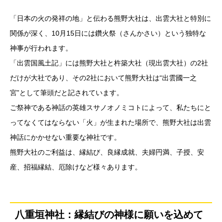
「日本の火の発祥の地」と伝わる熊野大社は、出雲大社と特別に
関係が深く、10月15日には鑽火祭（さんかさい）という独特な
神事が行われます。
「出雲国風土記」には熊野大社と杵築大社（現出雲大社）の2社
だけが大社であり、その2社において熊野大社は“出雲國一之
宮”として筆頭だと記されています。
ご祭神である神話の英雄スサノオノミコトによって、私たちにと
ってなくてはならない「火」が生まれた場所で、熊野大社は出雲
神話にかかせない重要な神社です。
熊野大社のご利益は、縁結び、良縁成就、夫婦円満、子授、安
産、招福縁結、厄除けなど様々あります。
八重垣神社：縁結びの神様に願いを込めて