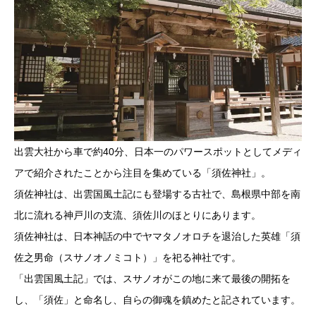
出雲大社から車で約40分、日本一のパワースポットとしてメディ
アで紹介されたことから注目を集めている「須佐神社」。
須佐神社は、出雲国風土記にも登場する古社で、島根県中部を南
北に流れる神戸川の支流、須佐川のほとりにあります。
須佐神社は、日本神話の中でヤマタノオロチを退治した英雄「須
佐之男命（スサノオノミコト）」を祀る神社です。
「出雲国風土記」では、スサノオがこの地に来て最後の開拓を
し、「須佐」と命名し、自らの御魂を鎮めたと記されています。