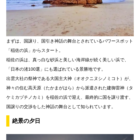
まずは、国譲り、国引き神話の舞台とされているパワースポット
「稲佐の浜」からスタート。
稲佐の浜は、真っ白な砂浜と美しい海岸線が続く美しい浜で、
「日本の渚100選」にも選ばれている景勝地です。
出雲大社の祭神である大国主大神（オオクニヌシノミコト）が、
神々の住む高天原（たかまがはら）から派遣された建御雷神（タ
ケミカヅチノカミ）を稲佐の浜で迎え、最終的に国を譲り渡す、
国譲りの交渉をした神話の舞台として知られています。
絶景の夕日