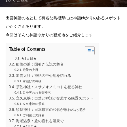
出雲神話の地として有名な島根県には神話ゆかりのあるスポット
がたくさんあります。
今回はそんな神話ゆかりの観光地をご紹介します！
Table of Contents
★1日目★
稲佐の浜：国引き伝説の舞台
絶景の夕日
出雲大社：神話の中心地を訪れる
縁結びの神様
須佐神社：スサノオノミコトを祀る神社
目を奪われる御神木
立久恵峡：自然と神話が交差する絶景スポット
立久恵峡の景観
須我神社：日本最古の和歌が歌われた場所
ご利益と夫婦岩
海潮温泉：旅の疲れを温泉で
★2日目★