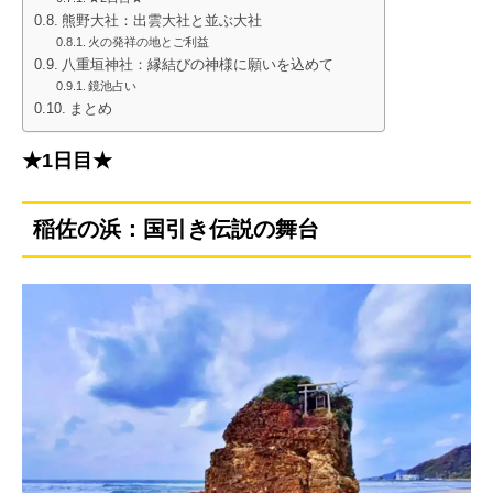
熊野大社：出雲大社と並ぶ大社
火の発祥の地とご利益
八重垣神社：縁結びの神様に願いを込めて
鏡池占い
まとめ
★1日目★
稲佐の浜：国引き伝説の舞台