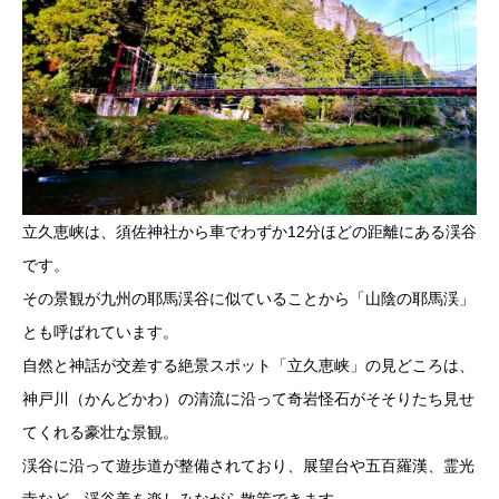
立久恵峡は、須佐神社から車でわずか12分ほどの距離にある渓谷
です。
その景観が九州の耶馬渓谷に似ていることから「山陰の耶馬渓」
とも呼ばれています。
自然と神話が交差する絶景スポット「立久恵峡」の見どころは、
神戸川（かんどかわ）の清流に沿って奇岩怪石がそそりたち見せ
てくれる豪壮な景観。
渓谷に沿って遊歩道が整備されており、展望台や五百羅漢、霊光