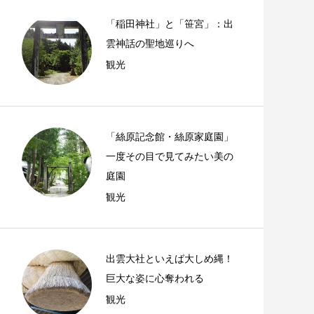
「稲田神社」と「笹宮」：出
雲神話の聖地巡りへ
観光
「絲原記念館・絲原家庭園」
一度その目で見てみたい美の
庭園
観光
出雲大社といえば大しめ縄！
巨大な姿に心奪われる
観光