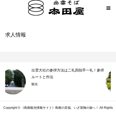
求人情報
求人情報
出雲大社の参拝方法は二礼四拍手一礼！参拝
島
ルートと作法
そ
観光
Copyright © 《島根観光情報サイト》島根の至福、いざ冒険の旅へ！ All Rights