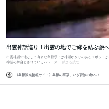
出雲神話巡り！出雲の地でご縁を結ぶ旅
出雲神話の地として有名な島根県には神話ゆかりのあるスポットがた
出
神話の舞台とされているパワース …
続きを読む
雲
神
《島根観光情報サイト》島根の至福、いざ冒険の旅へ！
話
巡
り！
出
雲
の
地