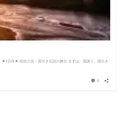
★1日目★ 稲佐の浜：国引き伝説の舞台 まずは、国譲り、国引き
コメント
0